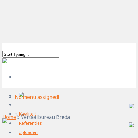
No menu assigned!
Kwaliteit
Talen
Home
»
Vertaalbureau Breda
Referenties
Uploaden