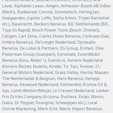
Laval, Alphabet Lease, Amgen, Anheuser-Busch AB InBev
(Beck’s, Budweiser, Corona, Dommelsch, Hertog Jan,
Hoegaarden, Jupiler, Leffe, Stella Artois, Tripel Karmeliet
etc.), Bauknecht, Beckers Benelux, BIC Netherlands (BIC,
Tipp-Ex Rapid), Bosch Power Tools (Bosch, Dremel),
Caligen, Carl Zeiss, Clarks Shoes Benelux, Contraso (Gas,
Umbro Benelux), De’Longhi Nederland, Dynaudio
Benelux, De Lobel & Partners, EG Group, Einhell, Elka
Pieterman Group (Scanpart), Euromate, ExxonMobil
Benelux (Esso, Mobil 1), Events.nl, Ferrero Nederland
(Ferrero Rocher, Nutella, Kinder, Tic Tac), Forever 21,
General Motors Nederland, Grass Valley, Haribo Maoam
The Netherlands & Belgium, Hero Benelux, Kemppi
Benelux, Kenwood Nederland, KitchenAid, Krohne Oil &
Gas, Lamb Weston/Meijer, Le Creuset Nederland, Lekker
Fris Drinks Company (Arizona, Duchess, Evian, Monin,
Oasis, Dr Pepper, Orangina, Schweppes etc.), Local
Online Marketing, Merk-Echt, Merlo Import Benelux,