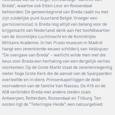
Breda”, waartoe ook Etten-Leur en Roosendaal
behoorden. De gemeentegrond van Breda raakt nu met
zijn zuidelijke punt buurland België. Vroeger een
garnizoensstad
, is Breda nog altijd van belang voor de
krijgsmacht van Nederland: denk aan het hoofdkwartier
van de
Koninklijke Luchtmacht
en de Koninklijke
Militaire Academie. In het
Prado
museum in Madrid
hangt een zeventiende-eeuws schilderij van
Velázquez
“De overgave van Breda” – wellicht wilde men met die
keus voor Breda een herhaling van een dergelijk verlies
voorkomen. Op de Grote Markt staat de zevenennegentig
meter hoge Grote Kerk die de aanval van de Spanjaarden
overleefde en in diens
Prinsenkapel
liggen de dode
voorvaderen van de familie Van Nassau. De A16 en de
A58 verbinden Breda met andere steden zoals
Antwerpen, Rotterdam, Roosendaal en Tilburg. Ten
oosten ligt de “Teteringse Heide”; een natuurgebied.