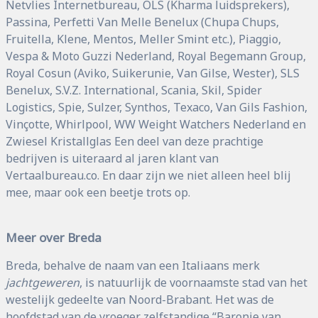
Netvlies Internetbureau, OLS (Kharma luidsprekers),
Passina, Perfetti Van Melle Benelux (Chupa Chups,
Fruitella, Klene, Mentos, Meller Smint etc.), Piaggio,
Vespa & Moto Guzzi Nederland, Royal Begemann Group,
Royal Cosun (Aviko, Suikerunie, Van Gilse, Wester), SLS
Benelux, S.V.Z. International, Scania, Skil, Spider
Logistics, Spie, Sulzer, Synthos, Texaco, Van Gils Fashion,
Vinçotte, Whirlpool, WW Weight Watchers Nederland en
Zwiesel Kristallglas Een deel van deze prachtige
bedrijven is uiteraard al jaren klant van
Vertaalbureau.co. En daar zijn we niet alleen heel blij
mee, maar ook een beetje trots op.
Meer over Breda
Breda, behalve de naam van een Italiaans merk
jachtgeweren
, is natuurlijk de voornaamste stad van het
westelijk gedeelte van Noord-Brabant. Het was de
hoofdstad van de vroeger zelfstandige “Baronie van