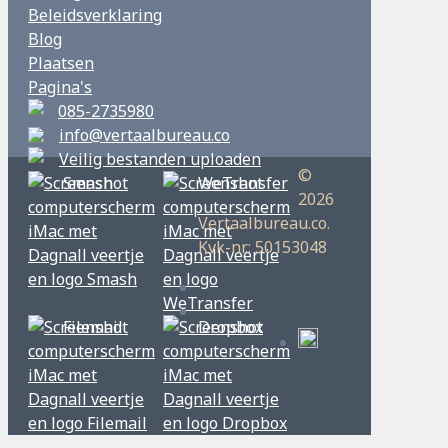
Beleidsverklaring
Blog
Plaatsen
Pagina's
085-2735980
info@vertaalbureau.co
Veilig bestanden uploaden
©
Smash
WeTransfer
2026
Vertaalbureau.co.
Kvk-nr.: 50153048
Filemail
Dropbox